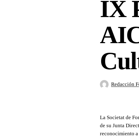
IX 
AIC
Cul
Redacción F
La Societat de Fo
de su Junta Direct
reconocimiento a s