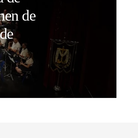
men de
 de