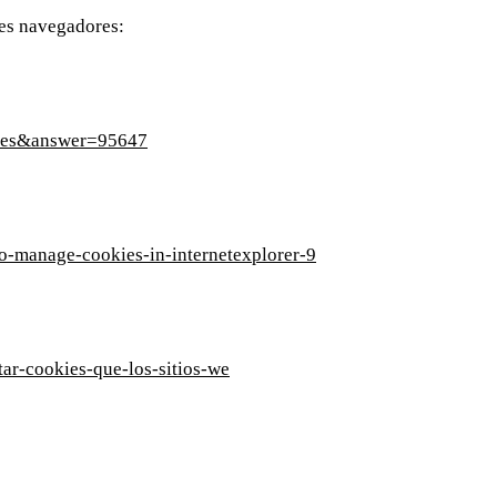
tes navegadores:
l=es&answer=95647
o-manage-cookies-in-internetexplorer-9
itar-cookies-que-los-sitios-we