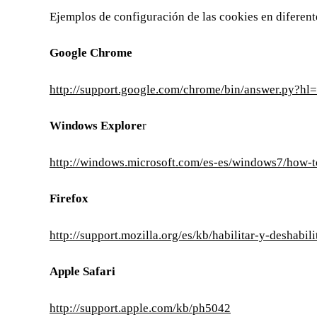
Ejemplos de configuración de las cookies en diferen
Google Chrome
http://support.google.com/chrome/bin/answer.py?h
Windows Explore
r
http://windows.microsoft.com/es-es/windows7/how-t
Firefox
http://support.mozilla.org/es/kb/habilitar-y-deshabil
Apple Safari
http://support.apple.com/kb/ph5042